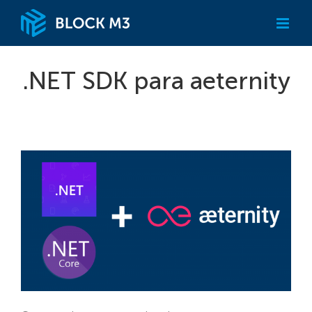
Skip
to
content
.NET SDK para aeternity