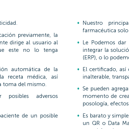
ticidad.
Nuestro princi
farmacéutica solo
icación previamente, la
e dirige al usuario al
Le Podemos dar a
ue este no lo tenga
integrar la soluci
(ERP), o lo pode
ción automática de la
El certificado, a
la receta médica, así
inalterable, transp
 la toma del mismo.
Se pueden agregar 
r posibles adversos
momento de creac
posología, efectos
paciente de un posible
Es barato y simple
un QR o Data Matr