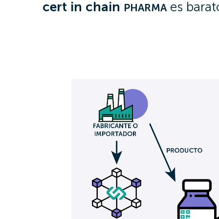
cert
in
chain
es barato
PHARMA