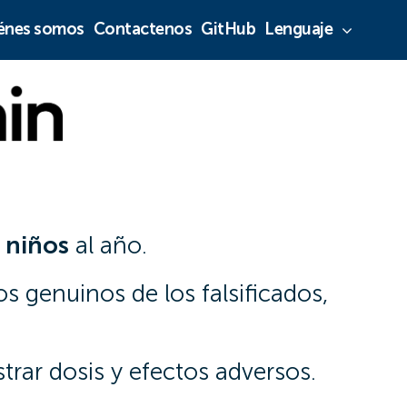
énes somos
Contactenos
GitHub
Lenguaje
 niños
al año.
os genuinos de los falsificados,
strar dosis y efectos adversos.