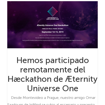
Hemos participado
remotamente del
Hæckathon de Æternity
Universe One
Desde Montevideo a Prague, nuestro amigo Omar
Saadoum de InMind se subio al escenario y presento