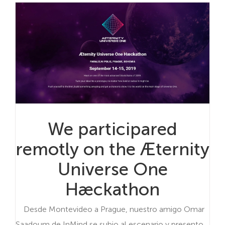
We participared
remotly on the Æternity
Universe One
Hæckathon
Desde Montevideo a Prague, nuestro amigo Omar
Saadoum de InMind se subio al escenario y presento